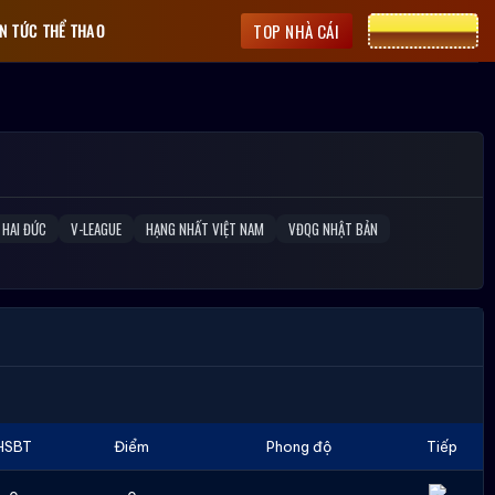
TOP NHÀ CÁI
CƯỢC TOPBET
IN TỨC THỂ THAO
 HAI ĐỨC
V-LEAGUE
HẠNG NHẤT VIỆT NAM
VĐQG NHẬT BẢN
HSBT
Điểm
Phong độ
Tiếp