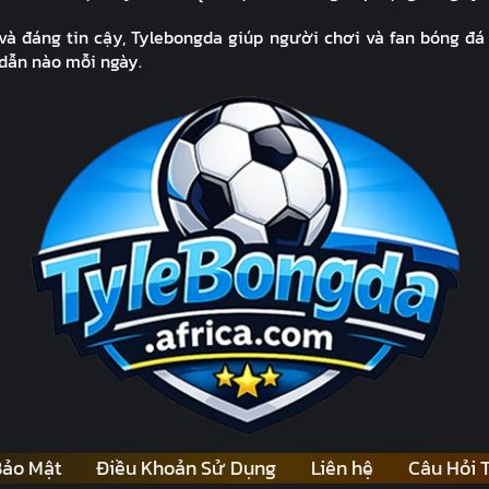
 và đáng tin cậy, Tylebongda giúp người chơi và fan bóng đá
 dẫn nào mỗi ngày.
y cập toàn bộ
bảng xếp hạng bóng đá
trên Tỷ lệ bóng đá. Điề
cũng là yếu tố quan trọng tạo nên uy tín và độ phổ biến của 
nh Chóng Trên Tylebongda
ười dùng cần biết cách truy cập và sử dụng hiệu quả. Đầu tiên
hư Ngoại hạng Anh, La Liga hay V-League.
Bảo Mật
Điều Khoản Sử Dụng
Liên hệ
Câu Hỏi