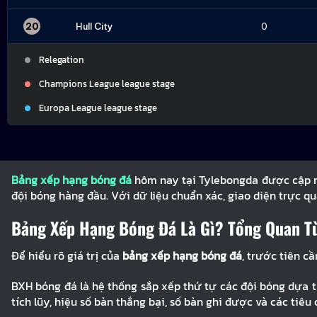
20
Hull City
0
Relegation
Champions League league stage
Europa League league stage
Bảng xếp hạng bóng đá
hôm nay tại Tylebongda được cập nh
đội bóng hàng đầu. Với dữ liệu chuẩn xác, giao diện trực q
Bảng Xếp Hạng Bóng Đá Là Gì? Tổng Quan Từ
Để hiểu rõ giá trị của
bảng xếp hạng bóng đá
, trước tiên c
BXH bóng đá là hệ thống sắp xếp thứ tự các đội bóng dựa t
tích lũy, hiệu số bàn thắng bại, số bàn ghi được và các tiêu 