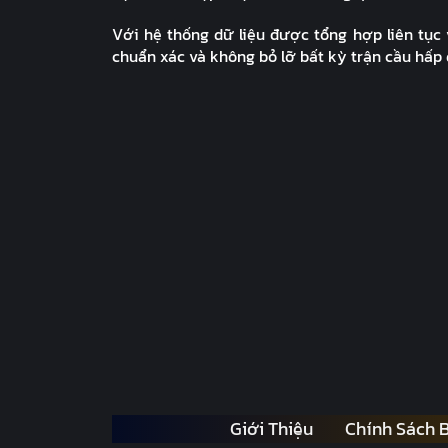
Truy Cập Miễn Phí 100% Tại Tylebongda
Với hệ thống dữ liệu được tổng hợp liên tục
chuẩn xác và không bỏ lỡ bất kỳ trận cầu hấp
Không cần đăng ký hay trả phí, người dùng vẫn có thể tru
người hâm mộ, từ người mới đến chuyên gia phân tích. Đây 
Hướng Dẫn Xem Bảng Xếp Hạng Bóng Đá Nha
Để khai thác tối đa giá trị của
bảng xếp hạng bóng đá
, ng
mục bảng xếp hạng. Sau đó, lựa chọn giải đấu mong muốn n
Giới Thiệu
Chính Sách 