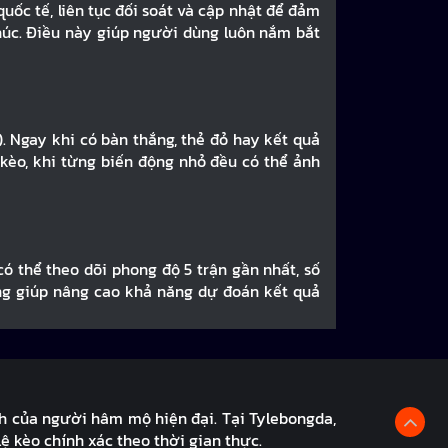
uốc tế, liên tục đối soát và cập nhật để đảm
thúc. Điều này giúp người dùng luôn nắm bắt
. Ngay khi có bàn thắng, thẻ đỏ hay kết quả
 kèo, khi từng biến động nhỏ đều có thể ảnh
có thể theo dõi phong độ 5 trận gần nhất, số
ọng giúp nâng cao khả năng dự đoán kết quả
heo từng giải đấu và khu vực. Người dùng có
ch của người hâm mộ hiện đại. Tại Tylebongda,
cho trải nghiệm người dùng.
lệ kèo chính xác theo thời gian thực.