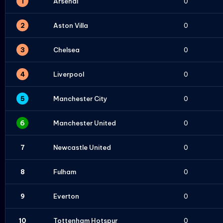
1
Arsenal
0
2
Aston Villa
0
3
Chelsea
0
4
Liverpool
0
5
Manchester City
0
6
Manchester United
0
7
Newcastle United
0
8
Fulham
0
9
Everton
0
10
Tottenham Hotspur
0