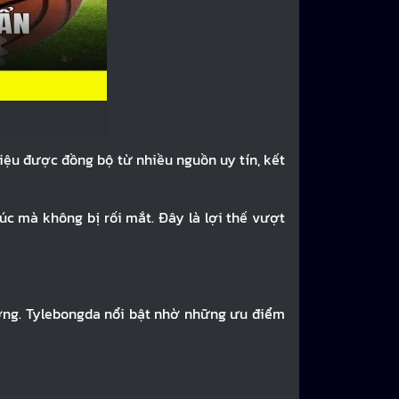
iệu được đồng bộ từ nhiều nguồn uy tín, kết
úc mà không bị rối mắt. Đây là lợi thế vượt
ượng. Tylebongda nổi bật nhờ những ưu điểm