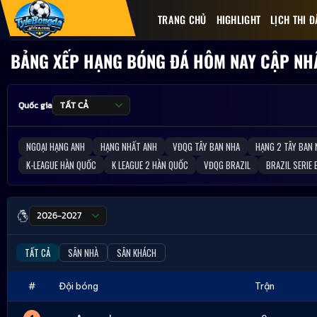
Bỏ
TRANG CHỦ
HIGHLIGHT
LỊCH THI 
qua
nội
BẢNG XẾP HẠNG BÓNG ĐÁ HÔM NAY CẬP NHẬ
dung
Quốc gia
TẤT CẢ
NGOẠI HẠNG ANH
HẠNG NHẤT ANH
VĐQG TÂY BAN NHA
HẠNG 2 TÂY BAN 
K-LEAGUE HÀN QUỐC
K LEAGUE 2 HÀN QUỐC
VĐQG BRAZIL
BRAZIL SERIE 
2026-2027
TẤT CẢ
SÂN NHÀ
SÂN KHÁCH
#
Đội bóng
Trận