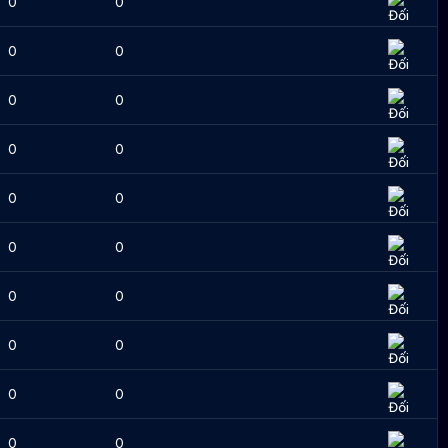
0
0
0
0
0
0
0
0
0
0
0
0
0
0
0
0
0
0
0
0