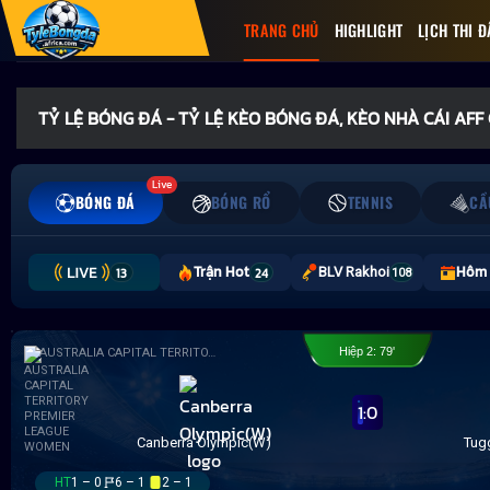
Bỏ
TRANG CHỦ
HIGHLIGHT
LỊCH THI 
qua
nội
dung
TỶ LỆ BÓNG ĐÁ - TỶ LỆ KÈO BÓNG ĐÁ, KÈO NHÀ CÁI AFF
Live
BÓNG ĐÁ
BÓNG RỔ
TENNIS
CẦ
Trận Hot
Hôm 
BLV Rakhoi
13
24
108
Hiệp 2: 79'
AUSTRALIA CAPITAL TERRITO…
1
:
0
Canberra Olympic(W)
Tug
HT
1 – 0
6 – 1
2 – 1